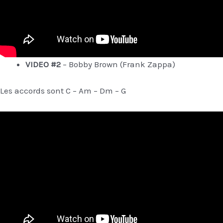
VIDEO #2
– Bobby Brown (Frank Zappa)
Les accords sont C – Am – Dm – G