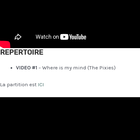
REPERTOIRE
VIDEO #1
– Where is my mind (The Pixies)
La partition est
ICI