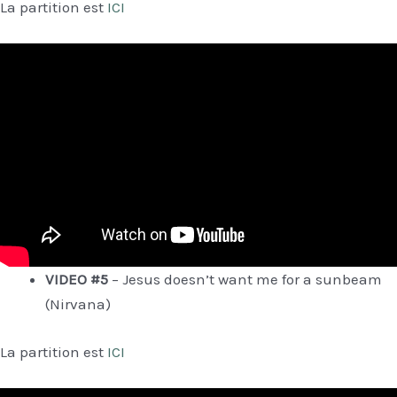
La partition est
ICI
VIDEO #5
– Jesus doesn’t want me for a sunbeam
(Nirvana)
La partition est
ICI