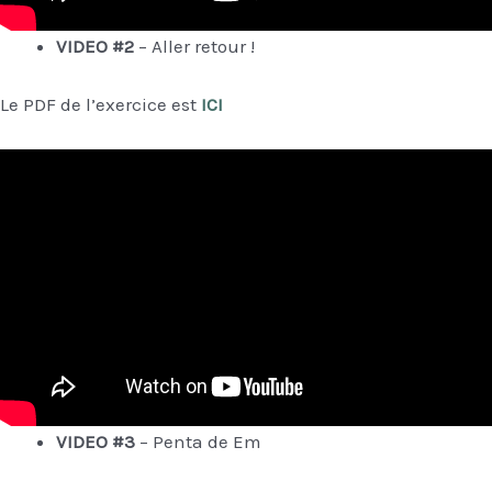
VIDEO #2
– Aller retour !
Le PDF de l’exercice est
ICI
VIDEO #3
– Penta de Em