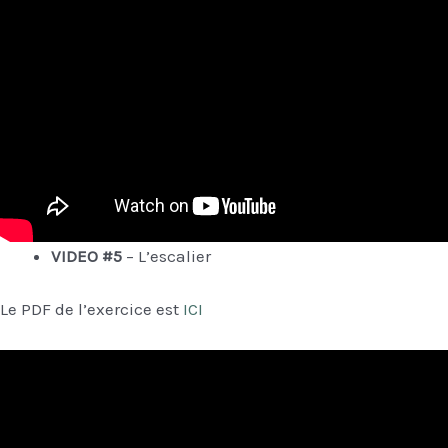
VIDEO #5
– L’escalier
Le PDF de l’exercice est
ICI