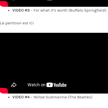
VIDEO #3
– For what it’s worth (Buffalo Springfield)
La partition est
ICI
VIDEO #4
– Yellow Submarine (The Beatles)