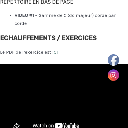
REPERTOIRE EN BAS DE PAGE
VIDEO #1
– Gamme de C (do majeur) corde par
corde
ECHAUFFEMENTS / EXERCICES
Le PDF de l’exercice est
ICI