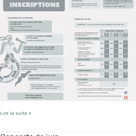
Planning
Lire la suite »
inscriptions
26/27!!!