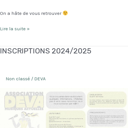
On a hâte de vous retrouver
Planning
Lire la suite »
de
la
INSCRIPTIONS 2024/2025
rentrée
24/25!
Non classé
/
DEVA