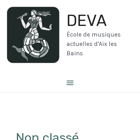
Aller
au
DEVA
contenu
École de musiques
actuelles d'Aix les
Bains
Menu
principal
Non classé