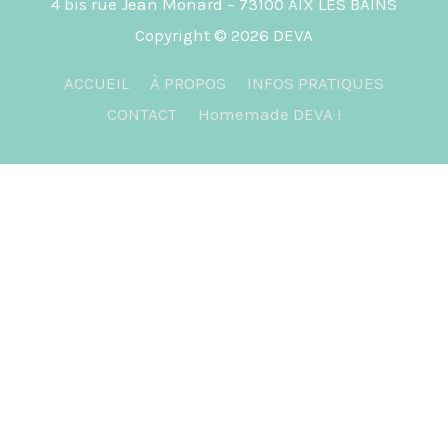
4 bis rue Jean Monard – 73100 AIX LES BAINS
Copyright © 2026
DEVA
ACCUEIL
À PROPOS
INFOS PRATIQUES
CONTACT
Homemade DEVA !