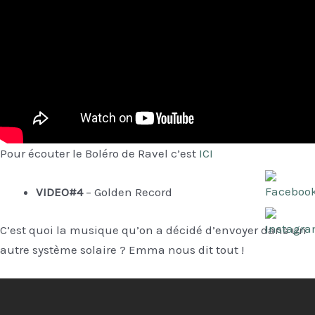
Pour écouter le Boléro de Ravel c’est
ICI
VIDEO#4
– Golden Record
C’est quoi la musique qu’on a décidé d’envoyer dans un
autre système solaire ? Emma nous dit tout !