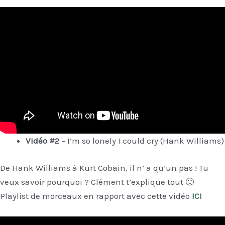
Vidéo #2
– I’m so lonely I could cry (Hank Williams)
De Hank Williams à Kurt Cobain, il n’ a qu’un pas ! Tu
veux savoir pourquoi ? Clément t’explique tout 🙂
Playlist de morceaux en rapport avec cette vidéo
ICI