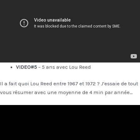
VIDEO#5
– 5 ans avec Lou Reed
Il a fait quoi Lou Reed entre 1967 et 1972 ? J’essaie de tout
vous résumer avec une moyenne de 4 min par année…