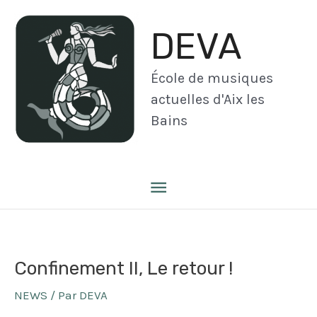
Aller
au
DEVA
contenu
École de musiques
actuelles d'Aix les
Bains
Menu
principal
Confinement II, Le retour !
NEWS
/ Par
DEVA