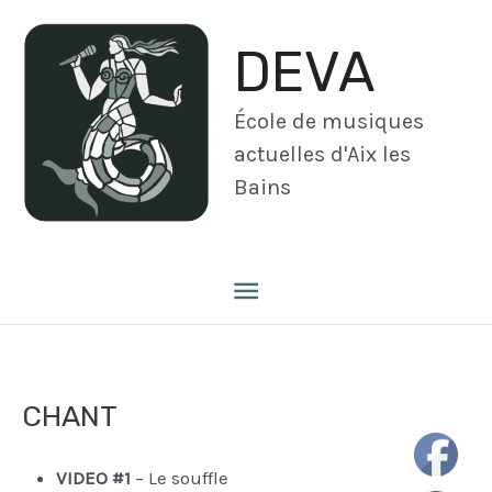
Aller
au
DEVA
contenu
École de musiques
actuelles d'Aix les
Bains
Menu
principal
CHANT
VIDEO #1
– Le souffle