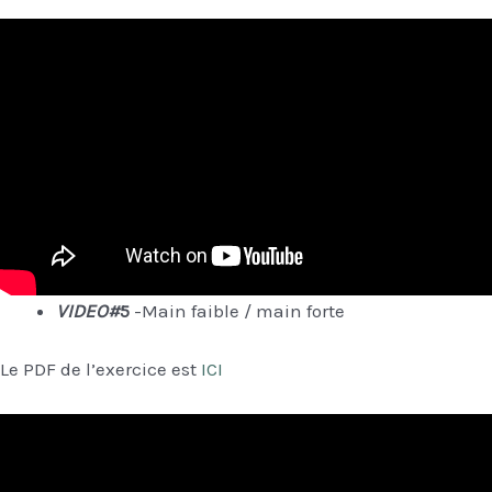
VIDEO#
5
-Main faible / main forte
Le PDF de l’exercice est
ICI