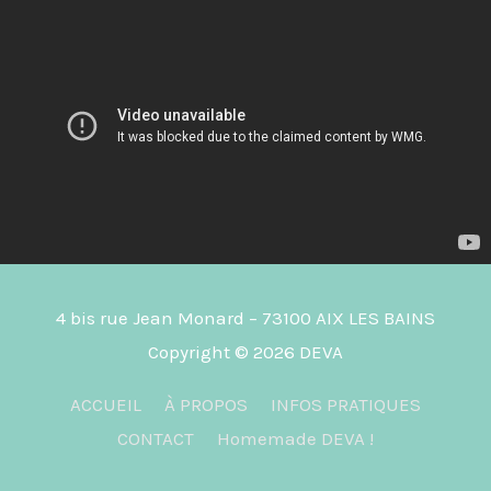
4 bis rue Jean Monard – 73100 AIX LES BAINS
Copyright © 2026
DEVA
ACCUEIL
À PROPOS
INFOS PRATIQUES
CONTACT
Homemade DEVA !