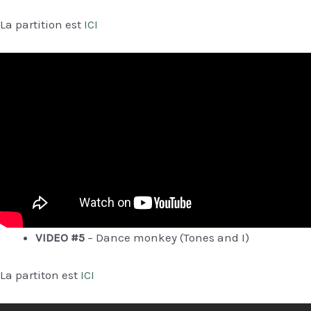
La partition est
ICI
VIDEO #5
– Dance monkey (Tones and I)
La partiton est
ICI