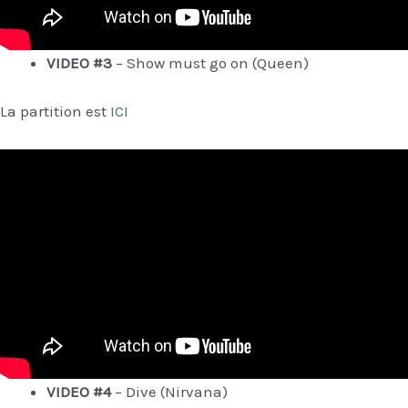
VIDEO #3
– Show must go on (Queen)
La partition est
ICI
VIDEO #4
– Dive (Nirvana)