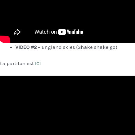
VIDEO #2
– England skies (Shake shake go)
La partiton est
ICI