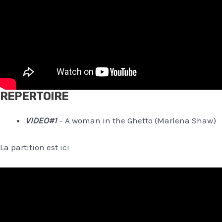
REPERTOIRE
VIDEO#1
– A woman in the Ghetto (Marlena Shaw)
La partition est
ici